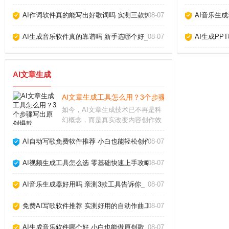
AI作词软件真的能写出好歌词吗 实测三款热门工具告诉你答案_
08-07
AI音乐生
AI生成音乐软件真的靠谱吗 新手选哪个好_
08-07
AI生成PP
AI文章生成
AI文章生成工具怎么用？3个步骤写出原创爆款_
如今，AI文章生成技术已不再是科
幻概念，而是真实改变内容创作效
率的利器。从自媒体小编到企业文
案，越来越多人开始借助AI写稿、
AI自动写歌免费软件推荐 小白也能轻松创作_
08-07
润色、甚至批量生产内容。但很多
人仍困惑：AI写出来的文章会不会
AI视频生成工具怎么选 零基础快速上手攻略_
08-07
太机械？如何让
AI音乐生成器好用吗 亲测3款工具告诉你_
08-07
免费AI写歌软件推荐 实测好用的自动作曲工具_
08-07
AI生成音乐软件哪个好 小白也能做原创歌_
08-07