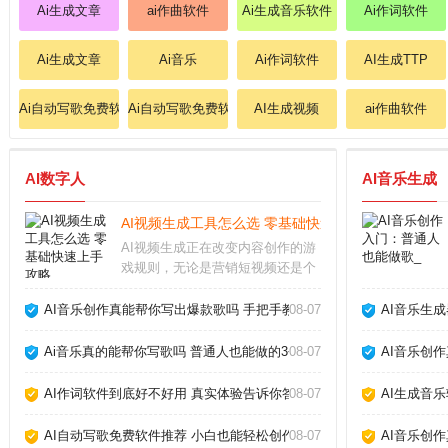
Ai生成文章
ai作曲软件
Ai生成音乐软件
Ai作词软件
Ai生成文章
Ai音乐
Ai作词软件
AI生成TTP
Ai自动写歌免费软件
Ai自动写歌免费软件
AI生成视频
ai作曲软件
AI数字人
AI音乐生成
AI视频生成工具怎么选 零基础快速上手攻略_
AI视频生成正在改变内容创作的游
戏规则，无论是营销短视频还是个
人Vlog，都能在几分钟内自动生成
高质量画面。作为长期使用各类AI
AI音乐创作真能帮你写出爆款歌吗 手把手教你玩转AI作歌_
08-07
AI音乐生
工具的创作者，我发现选对工具和
方法，效率能提升十倍以上。AI视
Ai音乐真的能帮你写歌吗 普通人也能做的3个神器_
08-07
AI音乐创
频生成靠谱
AI作词软件到底好不好用 真实体验告诉你答案_
08-07
AI生成音
AI自动写歌免费软件推荐 小白也能轻松创作_
08-07
AI音乐创