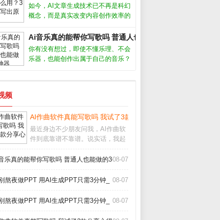
人，亲测了多款工具，下面分享最实
如今，AI文章生成技术已不再是科幻
用的经验和推荐。AI作曲软件真的能
概念，而是真实改变内容创作效率的
创作出好
利器。从自媒体小编到企业文案，越
来越多人开始借助AI写稿、润色、甚
Ai音乐真的能帮你写歌吗 普通人也能做的3个神器_
至批量生产内容。但很多人仍困惑：
你有没有想过，即使不懂乐理、不会
AI写出来的文章会不会太机械？如何
乐器，也能创作出属于自己的音乐？
让
如今，Ai音乐工具正在让这一切变成
现实。从自动生成旋律到智能编曲，
甚至模拟人声演唱，Ai音乐正在降低
短视频
创作门槛，让每个人都能成为“音乐
人”
款_
AI作曲软件真能写歌吗 我试了3款分享心得_
最近身边不少朋友问我，AI作曲软
件到底靠谱不靠谱。说实话，我起
初也半信半疑，但亲自上手试了几
款之后，发现它们确实能快速生成
i音乐真的能帮你写歌吗 普通人也能做的3个神器_
08-07
旋律和伴奏，尤其适合没学过乐理
的新手。今天就把我的真实体验和
别熬夜做PPT 用AI生成PPT只需3分钟_
08-07
挑选方法分享给大家
_
别熬夜做PPT 用AI生成PPT只需3分钟_
08-07