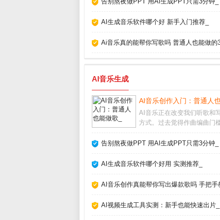
告别熬夜做PPT 用AI生成PPT只需3分钟_
AI生成音乐软件哪个好 新手入门推荐_
Ai音乐真的能帮你写歌吗 普通人也能做的
AI音乐生成
AI音乐创作入门：普通人
AI音乐正在改变我们听歌和
方式。过去觉得作曲编曲门
高，现在借助人工智能工具
不懂乐理也能快速生成完整
告别熬夜做PPT 用AI生成PPT只需3分钟_
甚至人声。这不仅是技术突
让音乐创作变得人人可尝试。
AI生成音乐软件哪个好用 实测推荐_
乐怎么制作市面上主
AI音乐创作真能帮你写出爆款歌吗 手把手
AI视频生成工具实测：新手也能快速出片_