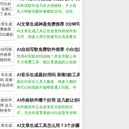
AI作词软件这几年火得很快，不少音
乐人和歌词爱好者都在尝试。说实
话，我最初也抱着怀疑态度，毕竟歌
词讲究情感和意境，机器能懂吗？但
AI文章生成神器免费推荐 3分钟写出爆款文章_
用了十几款工具后，我发现它们确实
AI文章生成工具正在改变内容创作的
能提供灵感，甚至写出令人惊艳的句
方式，很多人用它快速写出高质量文
子。今天
案，但真的能完全替代人工吗？我用
了半年多，从最初的怀疑到现在的依
AI自动写歌免费软件推荐 小白也能轻松创作_
赖，发现关键是把AI当成助手而非主
想用AI写歌但怕花钱？其实市面上有
角。它能帮你突破灵感枯竭，但最终
不少免费工具，能让零基础的人也快
成品
速生成原创旋律。今天我就从实际使
用体验出发，聊聊几款真正好用的AI
AI音乐生成器好用吗 亲测3款工具告诉你_
自动写歌免费软件，帮你绕过那些华
最近AI音乐工具大爆发，很多人都好
而不实的坑。免费AI写歌软件哪个好
奇它们到底能不能帮普通人写歌。作
用
为一个试过十几款产品的音乐爱好
者，我发现现在的AI音乐生成器已经
AI作曲软件哪个好用 这几款让你秒变作曲家_
能产出相当完整的伴奏和人声，但离
AI作曲软件正在改变音乐创作的方
完美还有距离。下面分享我的实测经
式，无论你是零基础小白还是专业制
验和避
作人，都能借助它快速生成旋律、和
弦甚至完整编曲。我作为音乐制作
AI文章生成工具怎么用？3个步骤写出原创爆款_