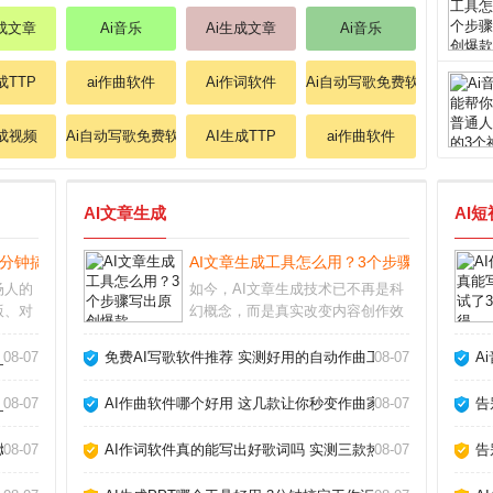
生成文章
Ai音乐
Ai生成文章
Ai音乐
成TTP
ai作曲软件
Ai作词软件
Ai自动写歌免费软件
生成视频
Ai自动写歌免费软件
AI生成TTP
ai作曲软件
AI文章生成
AI
 3分钟搞定工作汇报_
AI文章生成工具怎么用？3个步骤写出原创爆
场人的
如今，AI文章生成技术已不再是科
版、对
幻概念，而是真实改变内容创作效
能工具
率的利器。从自媒体小编到企业文
验来
案，越来越多人开始借助AI写稿、
_
08-07
免费AI写歌软件推荐 实测好用的自动作曲工具_
08-07
A
板，而
润色、甚至批量生产内容。但很多
辑清
人仍困惑：AI写出来的文章会不会
_
08-07
AI作曲软件哪个好用 这几款让你秒变作曲家_
08-07
告
太机械？如何让
爆款_
08-07
AI作词软件真的能写出好歌词吗 实测三款热门工具告诉你答案
08-07
告