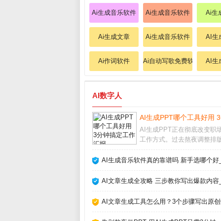
Ai生成音乐软件
Ai生成音乐软件
Ai
Ai生成文章
Ai生成音乐软件
AI生
Ai作词软件
Ai自动写歌免费软件
AI
AI数字人
AI生成PPT哪个工具好用
AI生成PPT正在彻底改变职
工作方式。过去熬夜调整排
齐图形的痛苦，如今借助智
几分钟就能完成。从实际体
AI生成音乐软件真的靠谱吗 新手选哪个好
看，这类工具并非简单套模
是根据文字内容自动生成逻
AI文章生成全攻略 三步教你写出爆款内容
晰、设计专业的幻灯片
AI文章生成工具怎么用？3个步骤写出原创