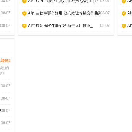
08-07
AI生成PPT哪个工具好用 3分钟搞定工作汇报_
08-07
A
08-07
AI作曲软件哪个好用 这几款让你秒变作曲家_
08-07
A
3个神器_
08-07
AI生成音乐软件哪个好 新手入门推荐_
08-07
A
也能做歌_
写歌的
槛很
，即使
的伴奏
08-07
破，更
AI音
08-07
教你玩转AI作歌_
08-07
08-07