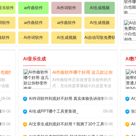
成音乐软件
ai作曲软件
Ai作词软件
AI生成视频
作词软件
ai作曲软件
ai作曲软件
AI生成视频
作曲软件
Ai作词软件
AI生成视频
Ai自动写歌免费软件
AI音乐生成
AI
手也能快速出片_
AI作曲软件哪个好用 这几款让你秒变作曲家
频制
AI作曲软件正在改变音乐创作的方
专业级
式，无论你是零基础小白还是专业
剪辑、
制作人，都能借助它快速生成旋
文字描
律、和弦甚至完整编曲。我作为音
_
08-06
AI作词软件到底好不好用 真实体验告诉你答案_
08-06
A
面。本
乐制作人，亲测了多款工具，下面
帮你避
分享最实用的经验和推荐。AI作曲
爆款_
08-06
AI生成PPT哪个工具更靠谱_
08-06
告
软件真的能创作出好
教你玩转AI作歌_
08-06
AI文章生成到底好不好用？我测了10个工具告诉你真相_
08-06
A