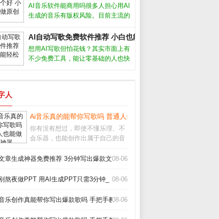
成，到现在能产出接近专业编曲的完
AI音乐软件能商用吗很多人担心用AI
整作品，进步速度让人惊叹。今天就
生成的音乐有版权风险。目前主流的
跟大家聊聊我
AI生成音乐软件，比如Suno、
Udio，都允许付费用户将生成的音乐
AI自动写歌免费软件推荐 小白也能轻松创作_
用于商业用途，但免费版通常只能个
想用AI写歌但怕花钱？其实市面上有
人使用。不同平台的具体条款差异很
不少免费工具，能让零基础的人也快
速生成原创旋律。今天我就从实际使
用体验出发，聊聊几款真正好用的AI
自动写歌免费软件，帮你绕过那些华
数字人
而不实的坑。免费AI写歌软件哪个好
用
_
Ai音乐真的能帮你写歌吗 普通人也能做的3个神器_
你有没有想过，即使不懂乐理、不
会乐器，也能创作出属于自己的音
乐？如今，Ai音乐工具正在让这一
切变成现实。从自动生成旋律到智
I文章生成神器免费推荐 3分钟写出爆款文章_
08-06
能编曲，甚至模拟人声演唱，Ai音
乐正在降低创作门槛，让每个人都
别熬夜做PPT 用AI生成PPT只需3分钟_
08-06
能成为“音乐人”
I音乐创作真能帮你写出爆款歌吗 手把手教你玩转AI作歌_
08-06