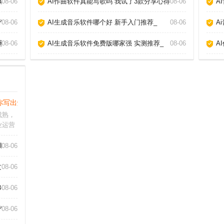
略_
08-06
AI作曲软件真能写歌吗 我试了3款分享心得_
08-06
A
作_
08-06
AI生成音乐软件哪个好 新手入门推荐_
08-06
A
家_
08-06
AI生成音乐软件免费版哪家强 实测推荐_
08-06
A
你写出爆款内容_
成熟，
业运营
高质量
制粘
具告诉你真相_
08-06
具的真
需求、
章_
08-06
3个神器_
08-06
作_
08-06