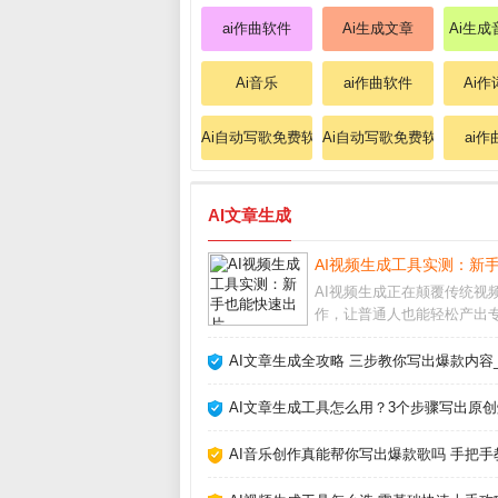
ai作曲软件
Ai生成文章
Ai生
Ai音乐
ai作曲软件
Ai
Ai自动写歌免费软件
Ai自动写歌免费软件
ai
AI文章生成
AI视频生成工具实测：新
AI视频生成正在颠覆传统视
作，让普通人也能轻松产出
短片。过去需要团队协作的
特效、配音，如今只需输入
AI文章生成全攻略 三步教你写出爆款内容
述，AI就能自动生成流畅画
文结合近期热门工具实测，
AI文章生成工具怎么用？3个步骤写出原创
开常见坑点。AI视
AI音乐创作真能帮你写出爆款歌吗 手把手