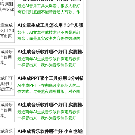
最近AI音乐工具大爆发，很多人都好
奇它们到底能不能帮普通人写歌。作
为一个试过十几款产品的音乐爱好
者，我发现现在的AI音乐生成器已经
AI文章生成工具怎么用？3个步骤写出原创爆款_
能产出相当完整的伴奏和人声，但离
如今，AI文章生成技术已不再是科幻
完美还有距离。下面分享我的实测经
概念，而是真实改变内容创作效率的
验和避
利器。从自媒体小编到企业文案，越
来越多人开始借助AI写稿、润色、甚
AI生成音乐软件哪个好用 实测推荐_
至批量生产内容。但很多人仍困惑：
最近两年AI生成音乐软件像雨后春笋
AI写出来的文章会不会太机械？如何
一样冒出来，我作为音乐制作爱好
让
者，把市面上主流的几款都试了个
遍。说实话，从最初的简单旋律生
AI生成PPT哪个工具好用 3分钟搞定工作汇报_
成，到现在能产出接近专业编曲的完
AI生成PPT正在彻底改变职场人的工
整作品，进步速度让人惊叹。今天就
作方式。过去熬夜调整排版、对齐图
跟大家聊聊我
形的痛苦，如今借助智能工具几分钟
就能完成。从实际体验来看，这类工
AI生成音乐软件哪个好用 实测推荐_
具并非简单套模板，而是根据文字内
最近两年AI生成音乐软件像雨后春笋
容自动生成逻辑清晰、设计专业的幻
一样冒出来，我作为音乐制作爱好
灯片
者，把市面上主流的几款都试了个
遍。说实话，从最初的简单旋律生
AI生成音乐软件哪个好 小白也能做原创歌_