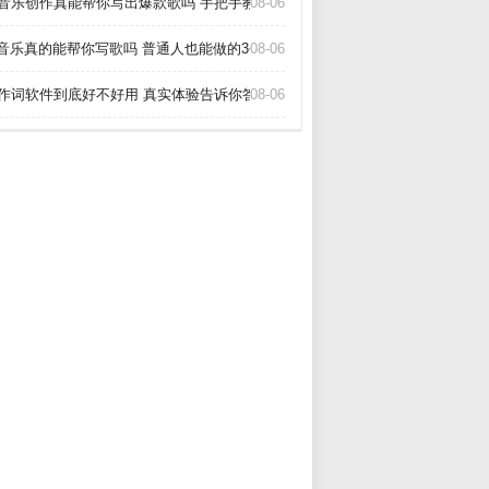
I音乐创作真能帮你写出爆款歌吗 手把手教你玩转AI作歌_
08-06
i音乐真的能帮你写歌吗 普通人也能做的3个神器_
08-06
I作词软件到底好不好用 真实体验告诉你答案_
08-06