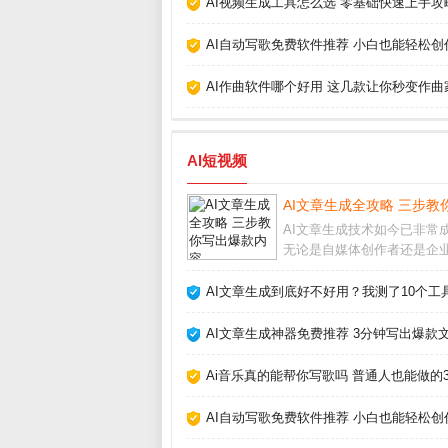
AI视频生成工具怎么选 零基础快速上手攻
AI自动写歌免费软件推荐 小白也能轻松创
AI作曲软件哪个好用 这几款让你秒变作曲
AI短视频
AI文章生成全攻略 三步教
AI文章生成技术如今已非常
无论是自媒体创作者还是企
人员，都能借助它快速产出
内容。但很多人只停留在“复
AI文章生成到底好不好用？我测了10个工
贴”层面，浪费了这个强大工
正潜力。要想让AI写出符合
AI文章生成神器免费推荐 3分钟写出爆款文
有深度、能吸引
Ai音乐真的能帮你写歌吗 普通人也能做的
AI自动写歌免费软件推荐 小白也能轻松创