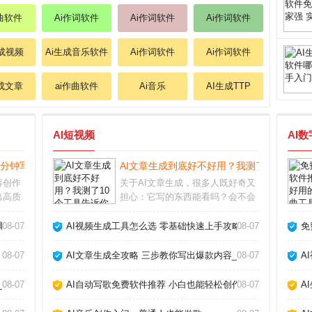
作曲软件
Ai作词软件
Ai作词软件
Ai作词软件
生成视频
Ai生成音乐软件
Ai作词软件
Ai作词软件
生成文章
ai作曲软件
Ai音乐
AI生成TTP
AI短视频
AI
3分钟写出爆款文章_
AI文章生成到底好不好用？我测了10个工具
容创作
关于AI文章生成，很多人既好奇又
出高质
担心：它写的东西能看吗？会不会
人工
被平台判为作弊？经过半年多深度
的怀疑
使用，我实测了市面上主流工具，
具告诉你真相_
08-07
AI视频生成工具怎么选 零基础快速上手攻略_
08-07
免
AI当
发现它并非万能，但用对方法确实
突破灵
能大幅提升写作效率。关键在于理
08-07
AI文章生成全攻略 三步教你写出爆款内容_
08-07
A
解它的能力和局限，
_
08-07
AI自动写歌免费软件推荐 小白也能轻松创作_
08-07
A