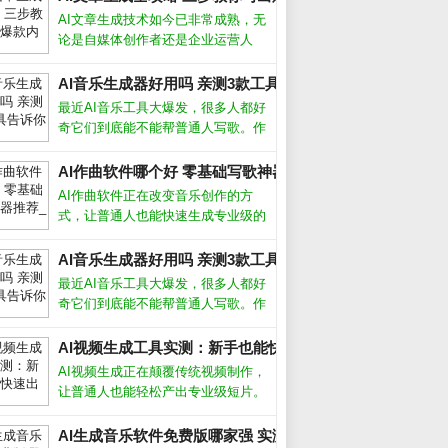
AI文章生成技术如今已非常成熟，无
论是自媒体创作者还是企业运营人
员，都能借助它快速产出高质量内
容。但很多人只停留在“复制粘贴”层
AI音乐生成器好用吗 亲测3款工具告诉你_
面，浪费了这个强大工具的真正潜
最近AI音乐工具大爆发，很多人都好
力。要想让AI写出符合需求、有深
奇它们到底能不能帮普通人写歌。作
度、能吸引
为一个试过十几款产品的音乐爱好
者，我发现现在的AI音乐生成器已经
AI作曲软件哪个好 零基础写歌神器推荐_
能产出相当完整的伴奏和人声，但离
AI作曲软件正在改变音乐创作的方
完美还有距离。下面分享我的实测经
式，让普通人也能快速生成专业级的
验和避
旋律和伴奏。无论你是音乐小白还是
资深制作人，这类工具都能帮你突破
AI音乐生成器好用吗 亲测3款工具告诉你_
灵感瓶颈。AI作曲软件怎么用大多数
最近AI音乐工具大爆发，很多人都好
AI作曲软件操作非常简单，只需选择
奇它们到底能不能帮普通人写歌。作
风格
为一个试过十几款产品的音乐爱好
者，我发现现在的AI音乐生成器已经
AI视频生成工具实测：新手也能快速出片_
能产出相当完整的伴奏和人声，但离
AI视频生成正在颠覆传统视频制作，
完美还有距离。下面分享我的实测经
让普通人也能轻松产出专业级短片。
验和避
过去需要团队协作的剪辑、特效、配
音，如今只需输入文字描述，AI就能
AI生成音乐软件免费版哪家强 实测推荐_