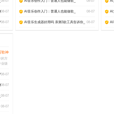
_
08-07
AI音乐创作入门：普通人也能做歌_
08-07
A
教你玩转AI作歌_
08-07
AI音乐创作入门：普通人也能做歌_
08-07
A
作_
08-07
AI音乐生成器好用吗 亲测3款工具告诉你_
08-07
A
写歌神器推荐_
作的方
专业级
乐小白
都能帮
作_
08-07
件怎么
常简
教你玩转AI作歌_
08-07
_
08-07
08-07