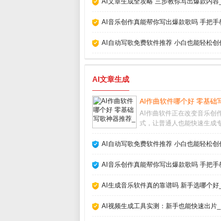
AI文章生成全攻略 三步教你写出爆款内容
AI音乐创作真能帮你写出爆款歌吗 手把手
AI自动写歌免费软件推荐 小白也能轻松创
AI文章生成
AI作曲软件哪个好 零基础
AI作曲软件正在改变音乐创
式，让普通人也能快速生成
的旋律和伴奏。无论你是音
还是资深制作人，这类工具
AI自动写歌免费软件推荐 小白也能轻松创
你突破灵感瓶颈。AI作曲软
用大多数AI作曲软件操作非
AI音乐创作真能帮你写出爆款歌吗 手把手
单，只需选择风格
AI生成音乐软件真的靠谱吗 新手选哪个好
AI视频生成工具实测：新手也能快速出片_