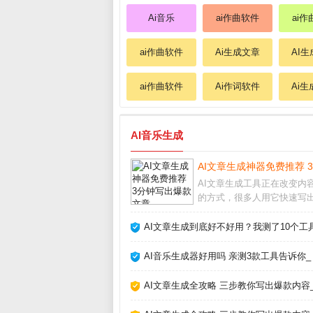
Ai音乐
ai作曲软件
ai
ai作曲软件
Ai生成文章
AI
ai作曲软件
Ai作词软件
Ai
AI音乐生成
AI文章生成神器免费推荐 
AI文章生成工具正在改变内
的方式，很多人用它快速写
量文案，但真的能完全替代
吗？我用了半年多，从最初
AI文章生成到底好不好用？我测了10个工
到现在的依赖，发现关键是把
成助手而非主角。它能帮你
AI音乐生成器好用吗 亲测3款工具告诉你_
感枯竭，但最终成品
AI文章生成全攻略 三步教你写出爆款内容