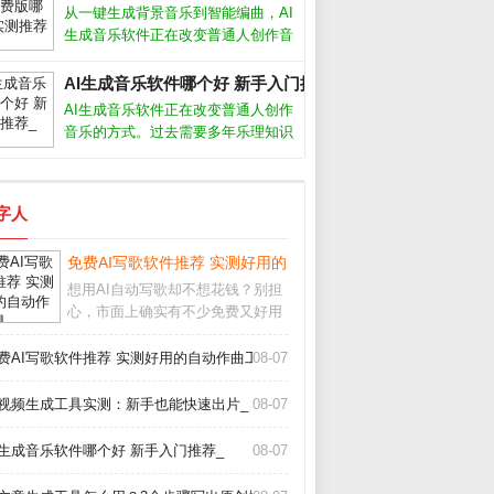
自动生成流畅画面。本文结合近期热
从一键生成背景音乐到智能编曲，AI
门工具实测，帮你避开常见坑点。AI
生成音乐软件正在改变普通人创作音
视
乐的方式。无论你是短视频创作者、
游戏开发者还是音乐爱好者，这些工
AI生成音乐软件哪个好 新手入门推荐_
具都能帮你快速产出免版税的原创配
AI生成音乐软件正在改变普通人创作
乐。但面对市面上层出不穷的软件，
音乐的方式。过去需要多年乐理知识
怎么选
才能写歌，现在用手机或电脑就能生
成完整曲目。这些工具降低了门槛，
但也带来选择难题：功能多不多、效
数字人
果好不好、要不要付费？AI生成音乐
软件
告诉你真相_
免费AI写歌软件推荐 实测好用的自动作曲工具_
想用AI自动写歌却不想花钱？别担
心，市面上确实有不少免费又好用
的工具。从旋律生成到歌词匹配，
这些软件能帮你快速完成一首完整
费AI写歌软件推荐 实测好用的自动作曲工具_
08-07
的歌曲。下面我结合亲身测试，聊
聊哪些真正值得下载。哪些AI写歌
I视频生成工具实测：新手也能快速出片_
08-07
软件真正免费首先
I生成音乐软件哪个好 新手入门推荐_
08-07