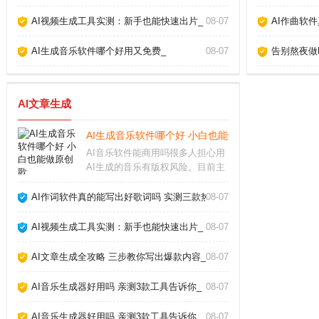
AI视频生成工具实测：新手也能快速出片_
08-07
AI作曲软
AI生成音乐软件哪个好用又免费_
08-07
告别熬夜做P
AI文章生成
AI生成音乐软件哪个好 小白也能做原创歌_
AI音乐软件能商用吗很多人担心用
AI生成的音乐有版权风险。目前主
流的AI生成音乐软件，比如Suno、
Udio，都允许付费用户将生成的音
AI作词软件真的能写出好歌词吗 实测三款热门工具告诉你答案_
08-07
乐用于商业用途，但免费版通常只
能个人使用。不同平台的具体条款
AI视频生成工具实测：新手也能快速出片_
08-07
差异很
AI文章生成全攻略 三步教你写出爆款内容_
08-07
AI音乐生成器好用吗 亲测3款工具告诉你_
08-07
AI音乐生成器好用吗 亲测3款工具告诉你_
08-07