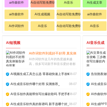
ai作曲软件
Ai自动写歌免费软件
Ai音乐
Ai生成文章
ai作曲软件
AI生成视频
Ai自动写歌免费软件
ai作曲软件
Ai作词软件
Ai音乐
Ai自动写歌免费软件
Ai音乐
AI短视频
AI音乐生成
AI作词软件到底好不好用 真实体验告诉你答案_
AI作词软件这几年的热度越来越
高，很多写词新手和音乐爱好者都
在问它到底能不能派上用场。从我
的实际体验来看，它确实能帮我们
AI视频生成工具怎么选 零基础快速上手攻略_
08-07
告别熬夜做P
快速生成歌词框架，但要想写出真
正打动人心的句子，还得靠人工打
AI生成音乐软件哪个好用 实测推荐_
08-07
AI生成音
磨。AI作词软件怎么
AI音乐创作真能帮你写出爆款歌吗 手把手教你玩转AI作歌_
08-07
AI作曲软
AI生成音乐软件真的靠谱吗 新手选哪个好_
08-07
AI生成PP