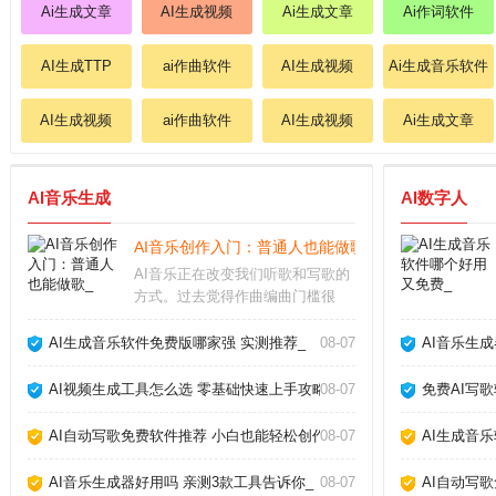
Ai生成文章
AI生成视频
Ai生成文章
Ai作词软件
AI生成TTP
ai作曲软件
AI生成视频
Ai生成音乐软件
AI生成视频
ai作曲软件
AI生成视频
Ai生成文章
AI音乐生成
AI数字人
AI音乐创作入门：普通人也能做歌_
AI音乐正在改变我们听歌和写歌的
方式。过去觉得作曲编曲门槛很
高，现在借助人工智能工具，即使
不懂乐理也能快速生成完整的伴奏
AI生成音乐软件免费版哪家强 实测推荐_
08-07
AI音乐生
甚至人声。这不仅是技术突破，更
让音乐创作变得人人可尝试。AI音
AI视频生成工具怎么选 零基础快速上手攻略_
08-07
免费AI写
乐怎么制作市面上主
AI自动写歌免费软件推荐 小白也能轻松创作_
08-07
AI生成音
AI音乐生成器好用吗 亲测3款工具告诉你_
08-07
AI自动写