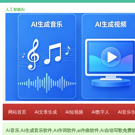
人工智能Ai
网站首页
AI文章生成
AI短视频
AI数字人
AI音乐
Ai音乐,Ai生成音乐软件,Ai作词软件,ai作曲软件,Ai自动写歌免费