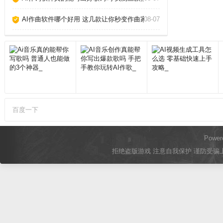
AI作曲软件哪个好用 这几款让你秒变作曲家_
08-07
百度一下
Power
拒绝盗版游戏 注意自我保护 谨防受骗