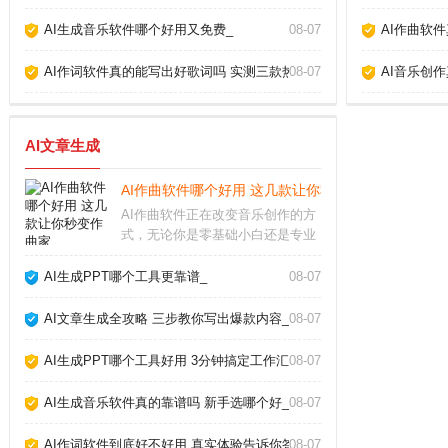
AI生成音乐软件哪个好用又免费_
08-07
AI作曲软
AI作词软件真的能写出好歌词吗 实测三款热门工具告诉你答案_
08-07
AI音乐创
AI文章生成
AI作曲软件哪个好用 这几款让你秒变作曲家_
AI作曲软件正在改变音乐创作的方
式，无论你是零基础小白还是专业
制作人，都能借助它快速生成旋
律、和弦甚至完整编曲。我作为音
AI生成PPT哪个工具更靠谱_
08-07
乐制作人，亲测了多款工具，下面
分享最实用的经验和推荐。AI作曲
AI文章生成全攻略 三步教你写出爆款内容_
08-07
软件真的能创作出好
AI生成PPT哪个工具好用 3分钟搞定工作汇报_
08-07
AI生成音乐软件真的靠谱吗 新手选哪个好_
08-07
AI作词软件到底好不好用 真实体验告诉你答案_
08-07