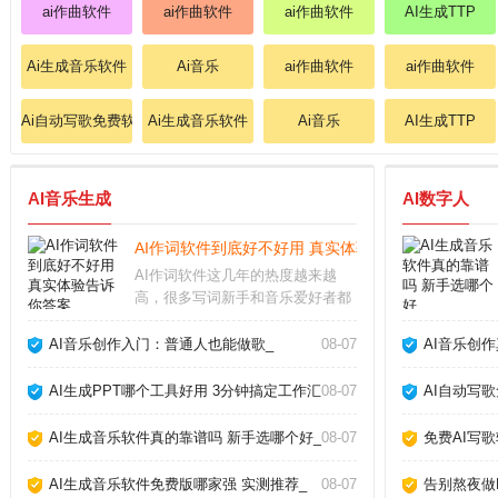
ai作曲软件
ai作曲软件
ai作曲软件
AI生成TTP
Ai生成音乐软件
Ai音乐
ai作曲软件
ai作曲软件
Ai自动写歌免费软件
Ai生成音乐软件
Ai音乐
AI生成TTP
AI音乐生成
AI数字人
AI作词软件到底好不好用 真实体验告诉你答案_
AI作词软件这几年的热度越来越
高，很多写词新手和音乐爱好者都
在问它到底能不能派上用场。从我
的实际体验来看，它确实能帮我们
AI音乐创作入门：普通人也能做歌_
08-07
AI音乐创
快速生成歌词框架，但要想写出真
正打动人心的句子，还得靠人工打
AI生成PPT哪个工具好用 3分钟搞定工作汇报_
08-07
AI自动写
磨。AI作词软件怎么
AI生成音乐软件真的靠谱吗 新手选哪个好_
08-07
免费AI写
AI生成音乐软件免费版哪家强 实测推荐_
08-07
告别熬夜做P